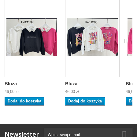
Bluza...
Bluza...
Bluza
46,00 zł
46,00 zł
46,00 
Dodaj do koszyka
Dodaj do koszyka
Dod
Newsletter