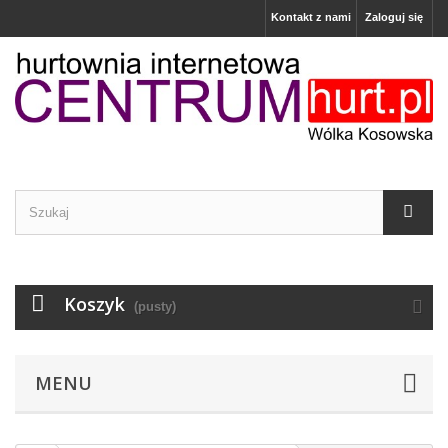
Kontakt z nami
Zaloguj się
Koszyk
(pusty)
MENU