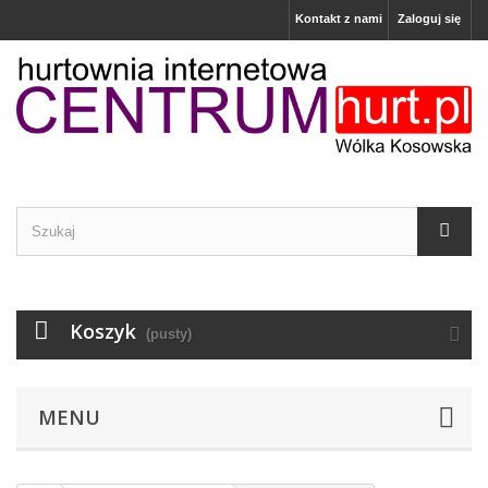
Kontakt z nami
Zaloguj się
Koszyk
(pusty)
MENU