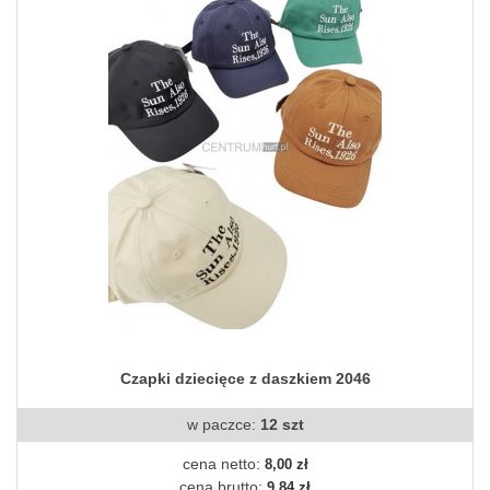
Czapki dziecięce z daszkiem 2046
w paczce:
12 szt
cena netto:
8,00 zł
cena brutto:
9,84 zł