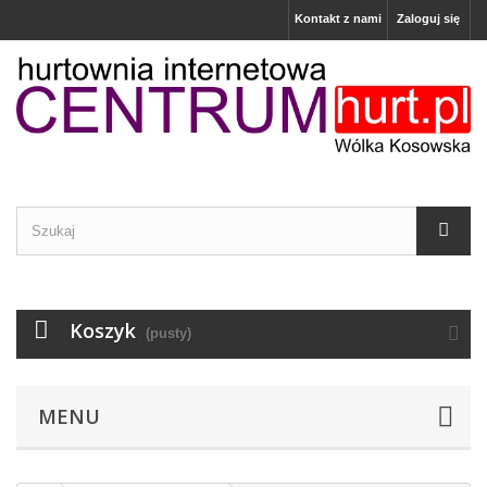
Kontakt z nami
Zaloguj się
Koszyk
(pusty)
MENU