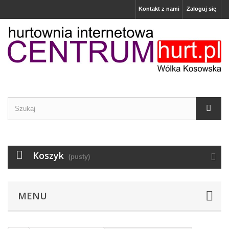
Kontakt z nami
Zaloguj się
Koszyk
(pusty)
MENU