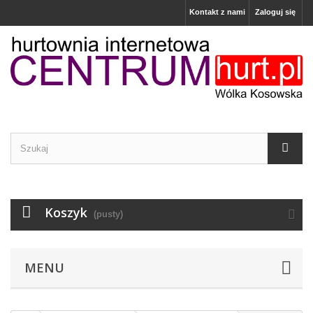
Kontakt z nami
Zaloguj się
Koszyk
(pusty)
MENU