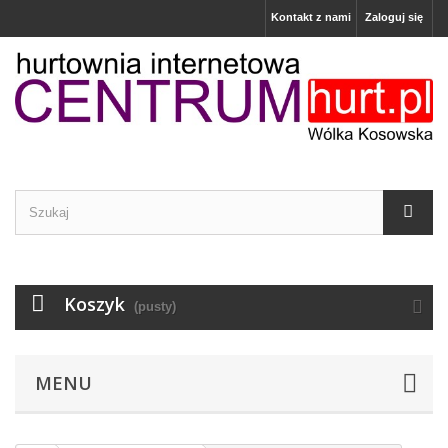
Kontakt z nami
Zaloguj się
Koszyk
(pusty)
MENU