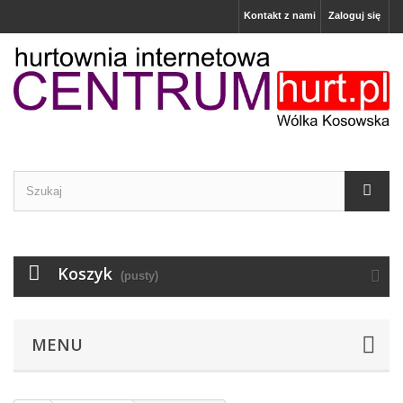
Kontakt z nami
Zaloguj się
Koszyk
(pusty)
MENU