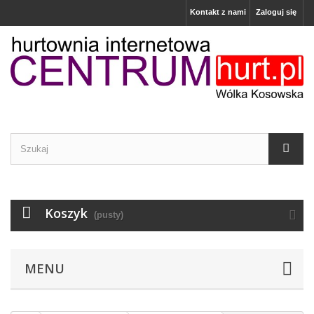
Kontakt z nami
Zaloguj się
Koszyk
(pusty)
MENU