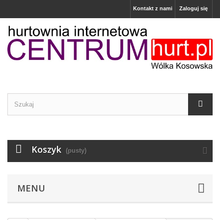
Kontakt z nami
Zaloguj się
Koszyk
(pusty)
MENU