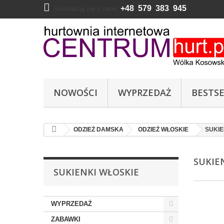
+48 579 383 945
Skontaktuj się z nami:
NOWOŚCI
WYPRZEDAŻ
BESTSE
ODZIEŻ DAMSKA
ODZIEŻ WŁOSKIE
SUKIE
SUKIE
SUKIENKI WŁOSKIE
WYPRZEDAŻ
ZABAWKI