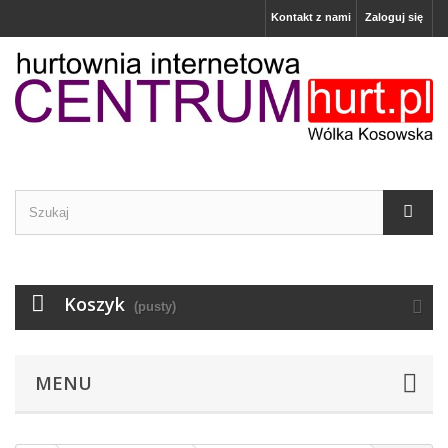
Kontakt z nami
Zaloguj się
Koszyk
(pusty)
MENU