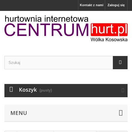
Kontakt z nami
Zaloguj się
Koszyk
(pusty)
MENU