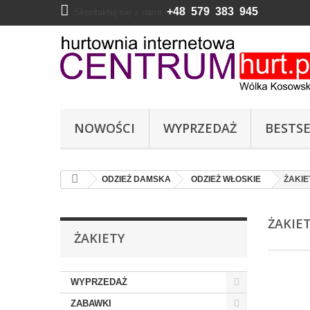
+48 579 383 945
Skontaktuj się z nami:
NOWOŚCI
WYPRZEDAŻ
BESTSE
ODZIEŻ DAMSKA
ODZIEŻ WŁOSKIE
ŻAKIE
ŻAKIE
ŻAKIETY
WYPRZEDAŻ
ZABAWKI