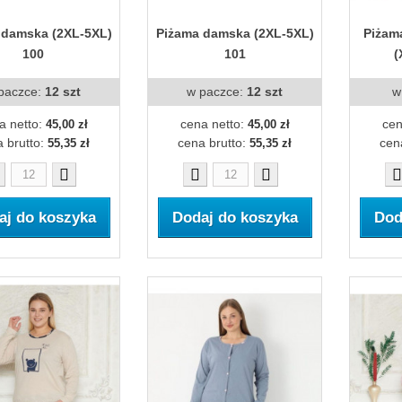
 damska (2XL-5XL)
Piżama damska (2XL-5XL)
Piżam
100
101
(
paczce:
12 szt
w paczce:
12 szt
w
a netto:
cena netto:
cen
45,00 zł
45,00 zł
 brutto:
cena brutto:
cen
55,35 zł
55,35 zł
aj do koszyka
Dodaj do koszyka
Dod