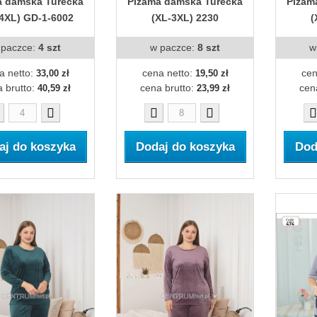
a damska Turecka
Piżama damska Turecka
Piżam
4XL) GD-1-6002
(XL-3XL) 2230
(
 paczce:
4 szt
w paczce:
8 szt
w
a netto:
cena netto:
cen
33,00 zł
19,50 zł
 brutto:
cena brutto:
cen
40,59 zł
23,99 zł
aj do koszyka
Dodaj do koszyka
Dod