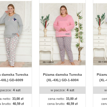
a damska Turecka
Piżama damska Turecka
Piżam
-4XL) GD-6009
(XL-4XL) GD-1-6004
(XL-
 paczce:
4 szt
w paczce:
4 szt
w
a netto:
cena netto:
cen
33,00 zł
33,00 zł
 brutto:
cena brutto:
cen
40,59 zł
40,59 zł