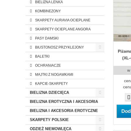
BIELIZNA LENKA
KOMBINEZONY
SKARPETY AURAVIA OCIEPLANE
SKARPETY OCIEPLANE ANGORA
PASY DAMSKI
BIUSTONOSZ PRZYKLEJONY
Piżam
BALETKI
(XL-
OCHRANIACZE
w
MAJTKI Z NOGAWKAMI
cen
KAPCIE-SKARPETY
cena
BIELIZNA DZIECIĘCA
BIELIZNA EROTYCZNA I AKCESORIA
Dod
BIELIZNA I AKCESORIA EROTYCZNE
SKARPETY POLSKIE
ODZIEŻ NIEMOWLĘCA