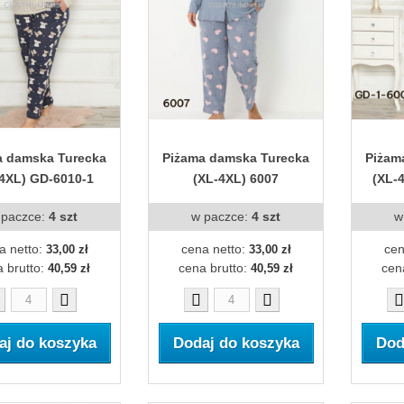
a damska Turecka
Piżama damska Turecka
Piżam
4XL) GD-6010-1
(XL-4XL) 6007
(XL-
 paczce:
4 szt
w paczce:
4 szt
w
a netto:
cena netto:
cen
33,00 zł
33,00 zł
 brutto:
cena brutto:
cen
40,59 zł
40,59 zł
aj do koszyka
Dodaj do koszyka
Dod