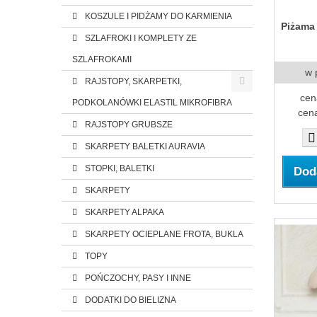
KOSZULE I PIDŻAMY DO KARMIENIA
Piżama
SZLAFROKI I KOMPLETY ZE
SZLAFROKAMI
w 
RAJSTOPY, SKARPETKI,
cen
PODKOLANÓWKI ELASTIL MIKROFIBRA
cena
RAJSTOPY GRUBSZE
SKARPETY BALETKI AURAVIA
STOPKI, BALETKI
Dod
SKARPETY
SKARPETY ALPAKA
SKARPETY OCIEPLANE FROTA, BUKLA
TOPY
POŃCZOCHY, PASY I INNE
DODATKI DO BIELIZNA