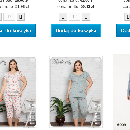
a netto:
cena netto:
cen
26,00 zł
41,00 zł
 brutto:
cena brutto:
cen
31,98 zł
50,43 zł
aj do koszyka
Dodaj do koszyka
Dod