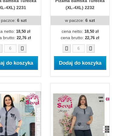
a damska Turecka
Piżama damska Turecka
XL-4XL) 2231
(XL-4XL) 2232
 paczce:
6 szt
w paczce:
6 szt
a netto:
cena netto:
18,50 zł
18,50 zł
a brutto:
cena brutto:
22,76 zł
22,76 zł
aj do koszyka
Dodaj do koszyka