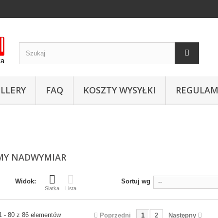
LLERY
FAQ
KOSZTY WYSYŁKI
REGULAM
MY NADWYMIAR
Widok:
Sortuj wg
--
Siatka
Lista
1 - 80 z 86 elementów
Poprzedni
1
2
Następny