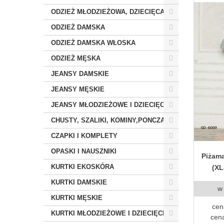
ODZIEŻ MŁODZIEŻOWA, DZIECIĘCA
ODZIEŻ DAMSKA
ODZIEŻ DAMSKA WŁOSKA
ODZIEŻ MĘSKA
JEANSY DAMSKIE
JEANSY MĘSKIE
JEANSY MŁODZIEŻOWE I DZIECIĘCE
CHUSTY, SZALIKI, KOMINY,PONCZA
CZAPKI I KOMPLETY
OPASKI I NAUSZNIKI
Piżam
KURTKI EKOSKÓRA
(XL
KURTKI DAMSKIE
w
KURTKI MĘSKIE
cen
KURTKI MŁODZIEŻOWE I DZIECIĘCE
cena