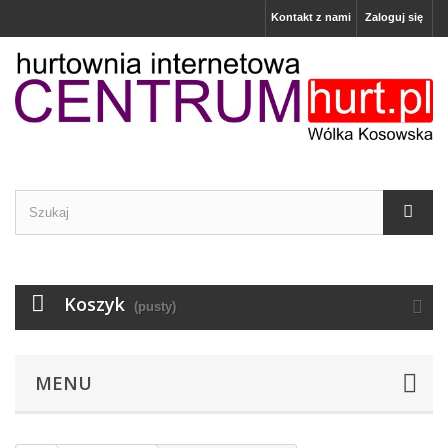
Kontakt z nami
Zaloguj się
Koszyk
(pusty)
MENU