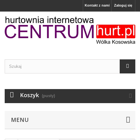
Kontakt z nami
Zaloguj się
Koszyk
(pusty)
MENU