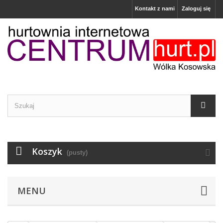
Kontakt z nami
Zaloguj się
Koszyk
(pusty)
MENU