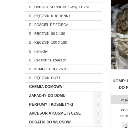
OBRUSY SERWETKI ŚWIĄTECZNE
RĘCZNIKI KUCHENNY
POŚCIEL DZIECIĘCA
RĘCZNIKI 80 X 180
RĘCZNIKI 100 X 180
Fartuchy
Ręcznik na szelkach
KOMPLET RĘCZNIKI
RĘCZNIKI DUŻY
KOMPL
CHEMIA DOMOWA
DO F
ZAPACHY DO DOMU
w p
PERFUMY I KOSMETYKI
cen
AKCESORIA KOSMETYCZNE
cena
DODATKI DO WŁOSÓW