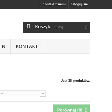
Kontakt z nami
Zaloguj się
Koszyk
(pusty)
IN
KONTAKT
Jest 38 produktów.
--
Porównaj (
0
)