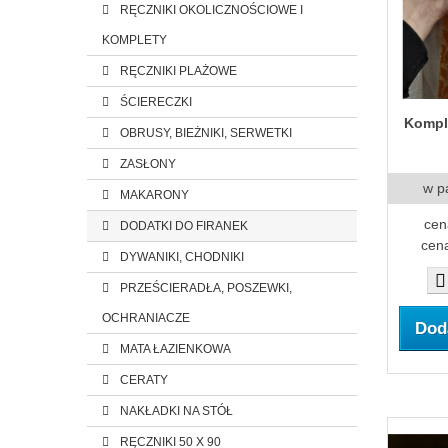
RĘCZNIKI OKOLICZNOŚCIOWE I
KOMPLETY
RĘCZNIKI PLAŻOWE
ŚCIERECZKI
Komple
OBRUSY, BIEŻNIKI, SERWETKI
ZASŁONY
w p
MAKARONY
cen
DODATKI DO FIRANEK
cena
DYWANIKI, CHODNIKI
PRZEŚCIERADŁA, POSZEWKI,
OCHRANIACZE
Dod
MATA ŁAZIENKOWA
CERATY
NAKŁADKI NA STÓŁ
RĘCZNIKI 50 X 90