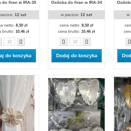
 do firan w IRA-35
Ozdoba do firan w IRA-34
Ozdoba
paczce:
12 szt
w paczce:
12 szt
w 
a netto:
cena netto:
cen
8,50 zł
8,50 zł
 brutto:
cena brutto:
cen
10,46 zł
10,46 zł
aj do koszyka
Dodaj do koszyka
Dod