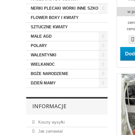
NERKI PLECAKI WORKI INNE SZKOLNE
w p
FLOWER BOXY I KWIATY
cen
SZTUCZNE KWIATY
cena
MAŁE AGD
POLARY
Dod
WALENTYNKI
WIELKANOC
BOŻE NARODZENIE
DZIEŃ MAMY
INFORMACJE
Koszty wysyłki
Jak zamawiać