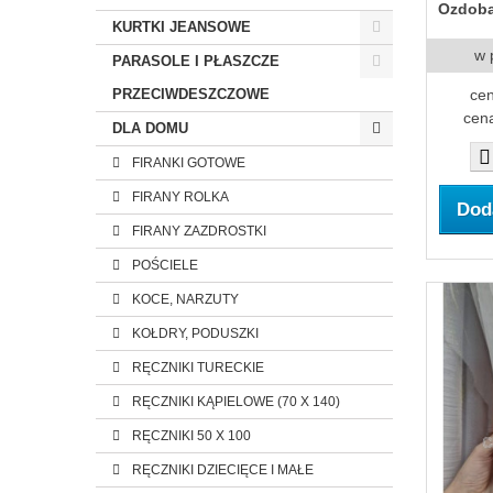
Ozdoba
KURTKI JEANSOWE
w 
PARASOLE I PŁASZCZE
PRZECIWDESZCZOWE
cen
cena
DLA DOMU
FIRANKI GOTOWE
FIRANY ROLKA
Dod
FIRANY ZAZDROSTKI
POŚCIELE
KOCE, NARZUTY
KOŁDRY, PODUSZKI
RĘCZNIKI TURECKIE
RĘCZNIKI KĄPIELOWE (70 X 140)
RĘCZNIKI 50 X 100
RĘCZNIKI DZIECIĘCE I MAŁE