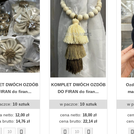
ET DWÓCH OZDÓB
KOMPLET DWÓCH OZDÓB
Ozd
IRAN do firan...
DO FIRAN do firan...
ma
aczce:
10 sztuk
w paczce:
10 sztuk
w p
a netto:
cena netto:
cen
12,00 zł
18,00 zł
 brutto:
cena brutto:
cen
14,76 zł
22,14 zł