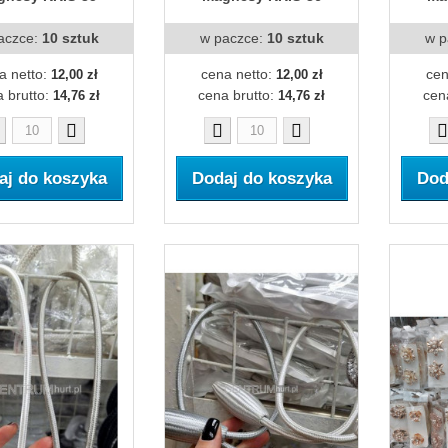
aczce:
10 sztuk
w paczce:
10 sztuk
w p
a netto:
cena netto:
cen
12,00 zł
12,00 zł
 brutto:
cena brutto:
cen
14,76 zł
14,76 zł
aj do koszyka
Dodaj do koszyka
Dod