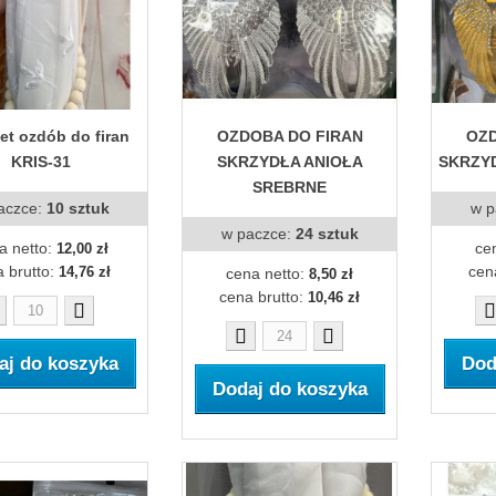
t ozdób do firan
OZDOBA DO FIRAN
OZD
KRIS-31
SKRZYDŁA ANIOŁA
SKRZYD
SREBRNE
aczce:
10 sztuk
w p
w paczce:
24 sztuk
a netto:
ce
12,00 zł
 brutto:
cen
14,76 zł
cena netto:
8,50 zł
cena brutto:
10,46 zł
aj do koszyka
Dod
Dodaj do koszyka