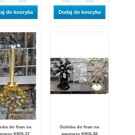
aj do koszyka
Dodaj do koszyka
oba do firan na
Ozdoba do firan na
gnesy KRIS-37
magnesy KRIS-38