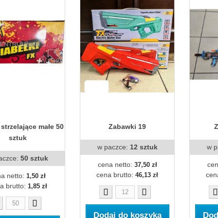
 strzelające małe 50
Zabawki 19
Z
sztuk
w paczce:
12 sztuk
w p
aczce:
50 sztuk
cena netto:
cen
37,50 zł
cena brutto:
cen
46,13 zł
a netto:
1,50 zł
a brutto:
1,85 zł
Dodaj do koszyka
Dod