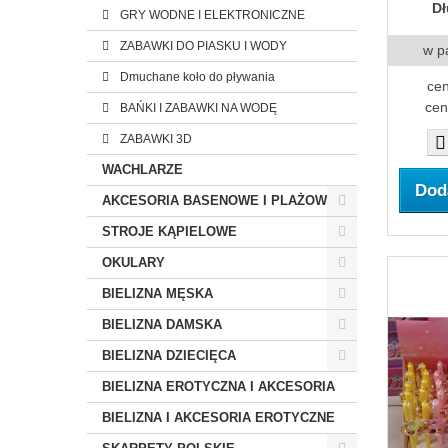
Dł
GRY WODNE I ELEKTRONICZNE
ZABAWKI DO PIASKU I WODY
w p
Dmuchane koło do pływania
cen
cen
BAŃKI I ZABAWKI NA WODĘ
ZABAWKI 3D
WACHLARZE
Dod
AKCESORIA BASENOWE I PLAŻOWE
STROJE KĄPIELOWE
OKULARY
BIELIZNA MĘSKA
BIELIZNA DAMSKA
BIELIZNA DZIECIĘCA
BIELIZNA EROTYCZNA I AKCESORIA
BIELIZNA I AKCESORIA EROTYCZNE