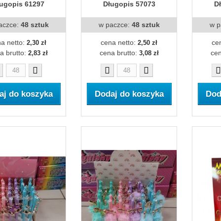
ugopis 61297
Długopis 57073
D
aczce:
48 sztuk
w paczce:
48 sztuk
w p
a netto:
cena netto:
ce
2,30 zł
2,50 zł
a brutto:
cena brutto:
cen
2,83 zł
3,08 zł
aj do koszyka
Dodaj do koszyka
Dod