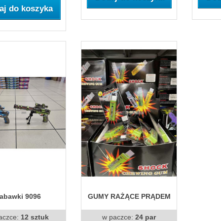
aj do koszyka
abawki 9096
GUMY RAŻĄCE PRĄDEM
aczce:
12 sztuk
w paczce:
24 par