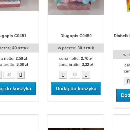
ugopis C0451
Długopis C0450
Diabełki
aczce:
40 sztuk
w paczce:
30 sztuk
w p
a netto:
cena netto:
2,50 zł
2,70 zł
a brutto:
cena brutto:
3,08 zł
3,32 zł
ce
cen
aj do koszyka
Dodaj do koszyka
Dod