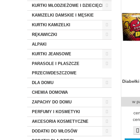
KURTKI MŁODZIEŻOWE I DZIECIĘCE
KAMIZELKI DAMSKIE I MĘSKIE
KURTKI KAMIZELKI
RĘKAWICZKI
ALPAKI
KURTKI JEANSOWE
PARASOLE I PŁASZCZE
PRZECIWDESZCZOWE
Diabełki
DLA DOMU
CHEMIA DOMOWA
w p
ZAPACHY DO DOMU
PERFUMY I KOSMETYKI
cen
cen
AKCESORIA KOSMETYCZNE
DODATKI DO WŁOSÓW