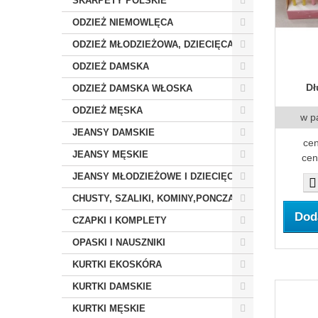
SKARPETY POLSKIE
ODZIEŻ NIEMOWLĘCA
ODZIEŻ MŁODZIEŻOWA, DZIECIĘCA
ODZIEŻ DAMSKA
Dł
ODZIEŻ DAMSKA WŁOSKA
ODZIEŻ MĘSKA
w p
JEANSY DAMSKIE
cen
JEANSY MĘSKIE
cen
JEANSY MŁODZIEŻOWE I DZIECIĘCE
CHUSTY, SZALIKI, KOMINY,PONCZA
Dod
CZAPKI I KOMPLETY
OPASKI I NAUSZNIKI
KURTKI EKOSKÓRA
KURTKI DAMSKIE
KURTKI MĘSKIE