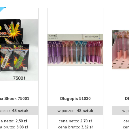
a Shock 75001
Długopis 51030
D
aczce:
48 sztuk
w paczce:
48 sztuk
w p
a netto:
cena netto:
ce
2,50 zł
2,70 zł
a brutto:
cena brutto:
cen
3,08 zł
3,32 zł