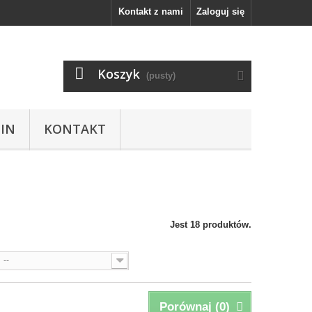
Kontakt z nami
Zaloguj się
Koszyk
(pusty)
IN
KONTAKT
Jest 18 produktów.
--
Porównaj (
0
)