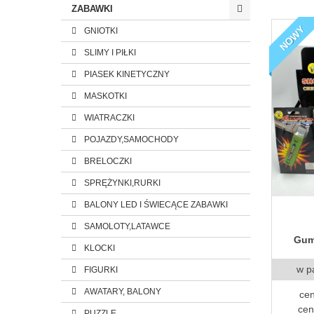
ZABAWKI
NOWY
GNIOTKI
SLIMY I PIŁKI
PIASEK KINETYCZNY
MASKOTKI
WIATRACZKI
POJAZDY,SAMOCHODY
BRELOCZKI
SPRĘŻYNKI,RURKI
BALONY LED I ŚWIECĄCE ZABAWKI
SAMOLOTY,LATAWCE
Gum
KLOCKI
w p
FIGURKI
AWATARY, BALONY
cen
cen
PUZZLE