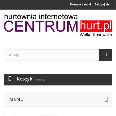
Kontakt z nami
Zaloguj się
Koszyk
(pusty)
MENU