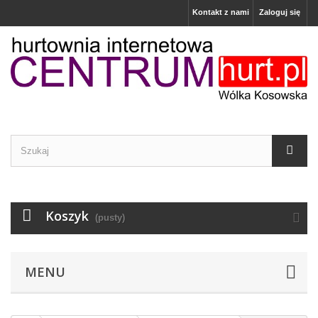
Kontakt z nami
Zaloguj się
Koszyk
(pusty)
MENU