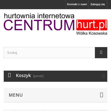
Kontakt z nami
Zaloguj się
Koszyk
(pusty)
MENU