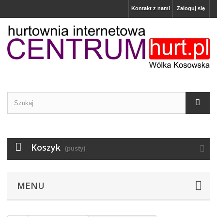
Kontakt z nami
Zaloguj się
Koszyk
(pusty)
MENU