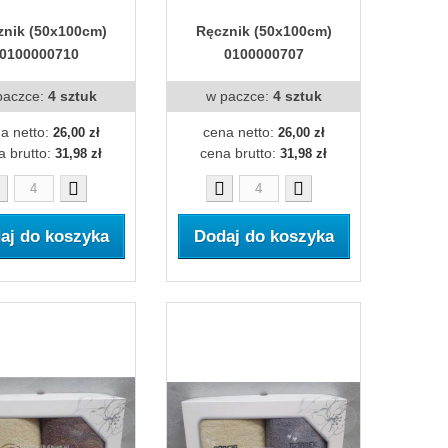
znik (50x100cm)
Ręcznik (50x100cm)
0100000710
0100000707
paczce:
4 sztuk
w paczce:
4 sztuk
a netto:
cena netto:
26,00 zł
26,00 zł
a brutto:
cena brutto:
31,98 zł
31,98 zł
aj do koszyka
Dodaj do koszyka