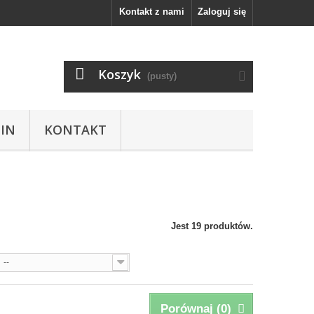
Kontakt z nami
Zaloguj się
Koszyk
(pusty)
IN
KONTAKT
Jest 19 produktów.
--
Porównaj (
0
)