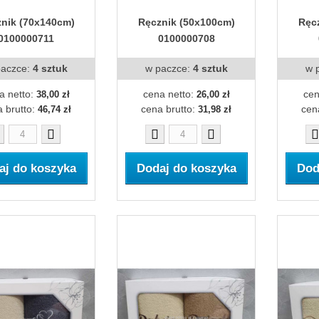
nik (70x140cm)
Ręcznik (50x100cm)
Ręc
0100000711
0100000708
paczce:
4 sztuk
w paczce:
4 sztuk
w 
a netto:
cena netto:
cen
38,00 zł
26,00 zł
 brutto:
cena brutto:
cen
46,74 zł
31,98 zł
aj do koszyka
Dodaj do koszyka
Dod