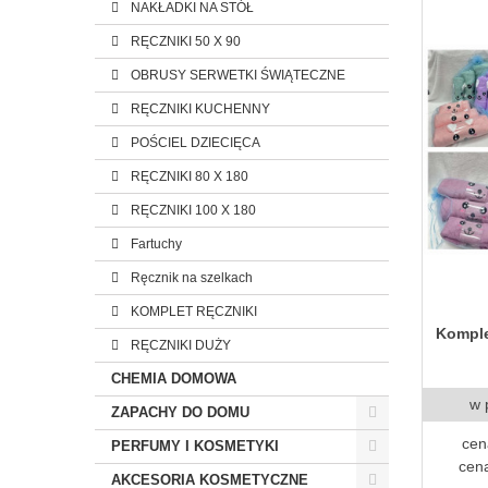
NAKŁADKI NA STÓŁ
RĘCZNIKI 50 X 90
OBRUSY SERWETKI ŚWIĄTECZNE
RĘCZNIKI KUCHENNY
POŚCIEL DZIECIĘCA
RĘCZNIKI 80 X 180
RĘCZNIKI 100 X 180
Fartuchy
Ręcznik na szelkach
KOMPLET RĘCZNIKI
Komple
RĘCZNIKI DUŻY
CHEMIA DOMOWA
w 
ZAPACHY DO DOMU
cen
PERFUMY I KOSMETYKI
cena
AKCESORIA KOSMETYCZNE