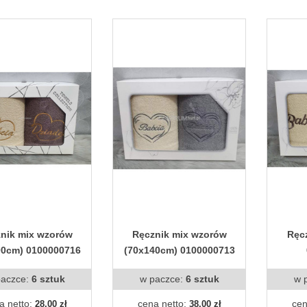
nik mix wzorów
Ręcznik mix wzorów
Ręc
00cm) 0100000716
(70x140cm) 0100000713
paczce:
6 sztuk
w paczce:
6 sztuk
w 
a netto:
cena netto:
cen
28,00 zł
38,00 zł