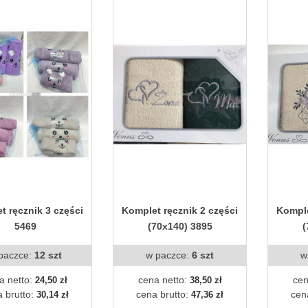
t ręcznik 3 części
Komplet ręcznik 2 części
Komple
5469
(70x140) 3895
(
paczce:
12 szt
w paczce:
6 szt
w
a netto:
cena netto:
cen
24,50 zł
38,50 zł
 brutto:
cena brutto:
cen
30,14 zł
47,36 zł