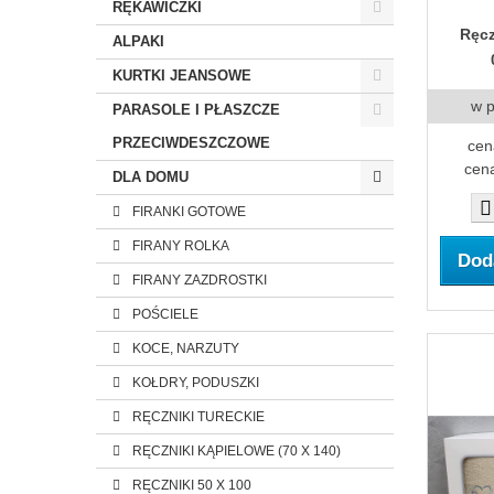
RĘKAWICZKI
Ręcz
ALPAKI
KURTKI JEANSOWE
w 
PARASOLE I PŁASZCZE
PRZECIWDESZCZOWE
cen
cena
DLA DOMU
FIRANKI GOTOWE
FIRANY ROLKA
Dod
FIRANY ZAZDROSTKI
POŚCIELE
KOCE, NARZUTY
KOŁDRY, PODUSZKI
RĘCZNIKI TURECKIE
RĘCZNIKI KĄPIELOWE (70 X 140)
RĘCZNIKI 50 X 100