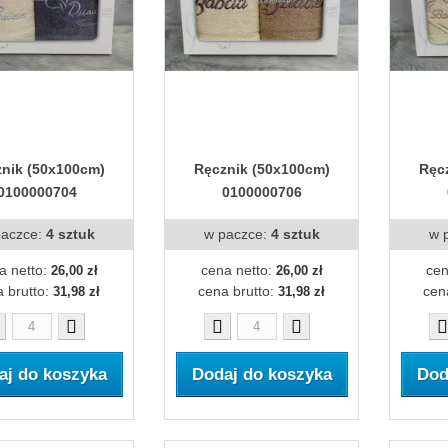
nik (50x100cm)
Ręcznik (50x100cm)
Ręc
0100000704
0100000706
paczce:
4 sztuk
w paczce:
4 sztuk
w 
a netto:
cena netto:
cen
26,00 zł
26,00 zł
 brutto:
cena brutto:
cen
31,98 zł
31,98 zł
aj do koszyka
Dodaj do koszyka
Dod