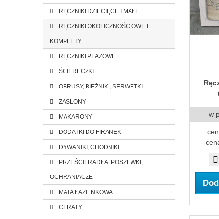
RĘCZNIKI DZIECIĘCE I MAŁE
RĘCZNIKI OKOLICZNOŚCIOWE I
KOMPLETY
RĘCZNIKI PLAŻOWE
ŚCIERECZKI
Ręcz
OBRUSY, BIEŻNIKI, SERWETKI
ZASŁONY
w 
MAKARONY
cen
DODATKI DO FIRANEK
cena
DYWANIKI, CHODNIKI
PRZEŚCIERADŁA, POSZEWKI,
OCHRANIACZE
Dod
MATA ŁAZIENKOWA
CERATY