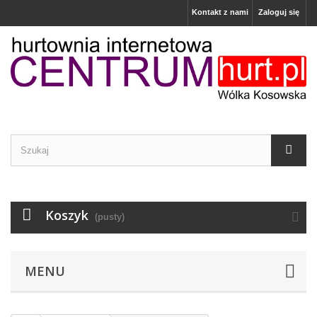
Kontakt z nami
Zaloguj się
Koszyk
(pusty)
MENU