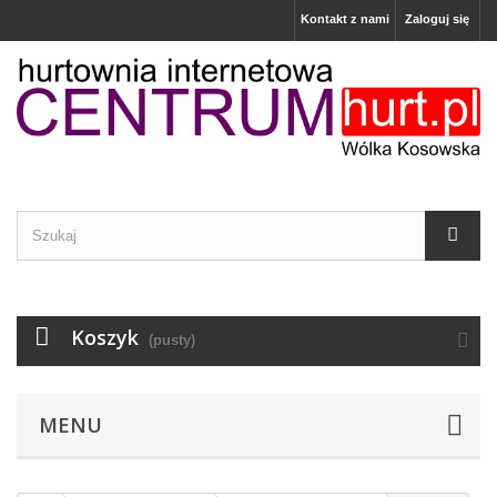
Kontakt z nami
Zaloguj się
Koszyk
(pusty)
MENU