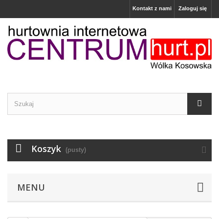
Kontakt z nami
Zaloguj się
Koszyk
(pusty)
MENU