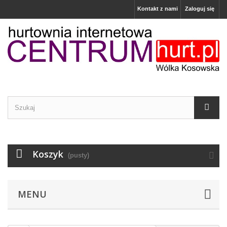
Kontakt z nami
Zaloguj się
Koszyk
(pusty)
MENU