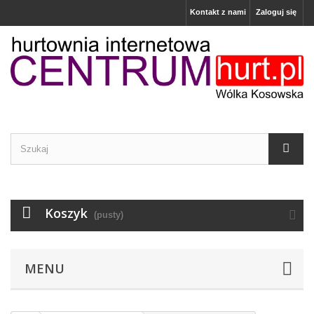
Kontakt z nami
Zaloguj się
Koszyk
(pusty)
MENU