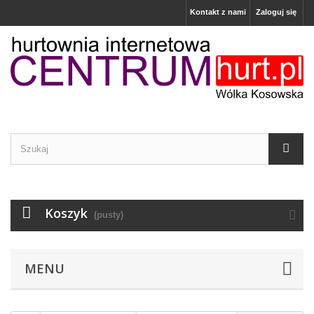
Kontakt z nami
Zaloguj się
Koszyk
(pusty)
MENU