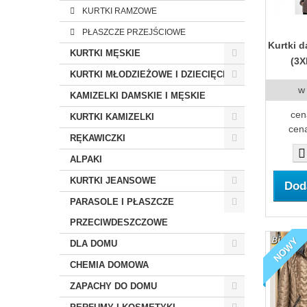
KURTKI RAMZOWE
PŁASZCZE PRZEJŚCIOWE
Kurtki 
KURTKI MĘSKIE
(3X
KURTKI MŁODZIEŻOWE I DZIECIĘCE
w
KAMIZELKI DAMSKIE I MĘSKIE
cen
KURTKI KAMIZELKI
cena
RĘKAWICZKI
ALPAKI
KURTKI JEANSOWE
Dod
PARASOLE I PŁASZCZE
PRZECIWDESZCZOWE
NOWY
DLA DOMU
CHEMIA DOMOWA
ZAPACHY DO DOMU