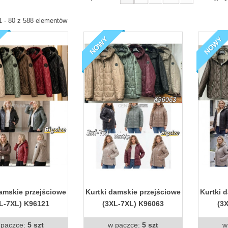
1 - 80 z 588 elementów
NOWY
NOWY
damskie przejściowe
Kurtki damskie przejściowe
Kurtki 
L-7XL) K96121
(3XL-7XL) K96063
(3
 paczce:
5 szt
w paczce:
5 szt
w