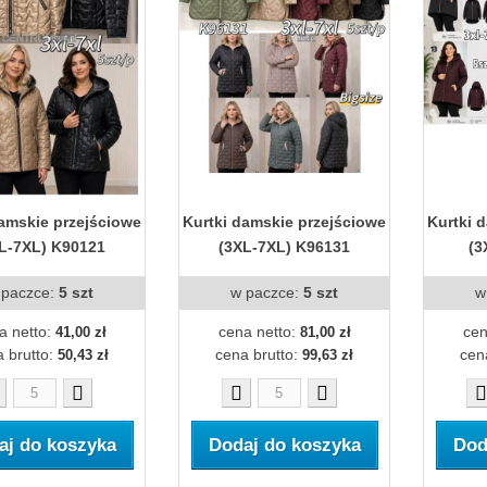
damskie przejściowe
Kurtki damskie przejściowe
Kurtki 
L-7XL) K90121
(3XL-7XL) K96131
(3
 paczce:
5 szt
w paczce:
5 szt
w
a netto:
cena netto:
cen
41,00 zł
81,00 zł
 brutto:
cena brutto:
cen
50,43 zł
99,63 zł
aj do koszyka
Dodaj do koszyka
Dod