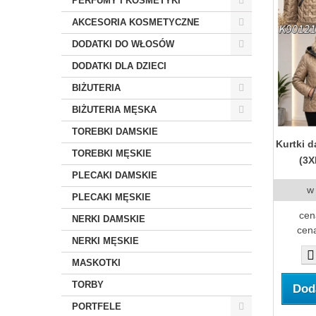
PERFUMY I KOSMETYKI
AKCESORIA KOSMETYCZNE
DODATKI DO WŁOSÓW
DODATKI DLA DZIECI
BIŻUTERIA
BIŻUTERIA MĘSKA
TOREBKI DAMSKIE
Kurtki 
TOREBKI MĘSKIE
(3X
PLECAKI DAMSKIE
w
PLECAKI MĘSKIE
cen
NERKI DAMSKIE
cena
NERKI MĘSKIE
MASKOTKI
TORBY
Dod
PORTFELE