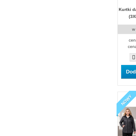
Kurtki 
(3X
w
cen
cena
Dod
NOWY