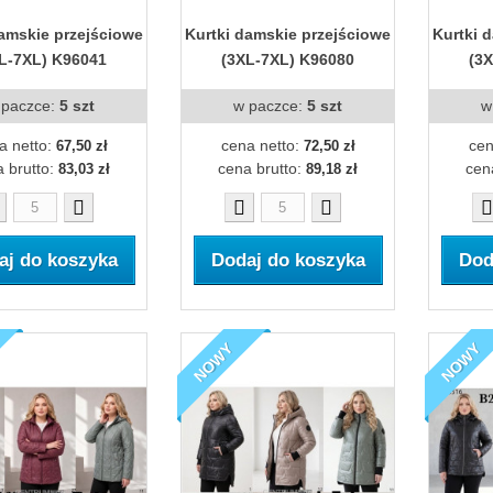
damskie przejściowe
Kurtki damskie przejściowe
Kurtki 
L-7XL) K96041
(3XL-7XL) K96080
(3
 paczce:
5 szt
w paczce:
5 szt
w
a netto:
cena netto:
cen
67,50 zł
72,50 zł
 brutto:
cena brutto:
cen
83,03 zł
89,18 zł
aj do koszyka
Dodaj do koszyka
Dod
NOWY
NOWY