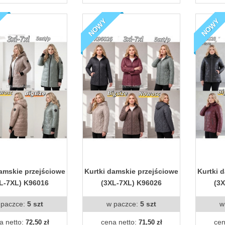
NOWY
NOWY
damskie przejściowe
Kurtki damskie przejściowe
Kurtki 
L-7XL) K96016
(3XL-7XL) K96026
(3
 paczce:
5 szt
w paczce:
5 szt
w
a netto:
cena netto:
cen
72,50 zł
71,50 zł