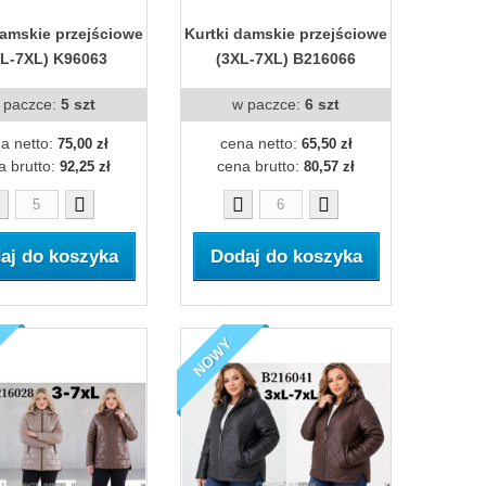
damskie przejściowe
Kurtki damskie przejściowe
XL-7XL) K96063
(3XL-7XL) B216066
 paczce:
5 szt
w paczce:
6 szt
a netto:
cena netto:
75,00 zł
65,50 zł
a brutto:
cena brutto:
92,25 zł
80,57 zł
aj do koszyka
Dodaj do koszyka
NOWY