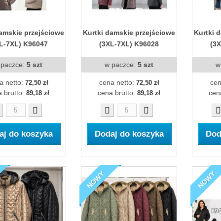
damskie przejściowe
Kurtki damskie przejściowe
Kurtki 
L-7XL) K96047
(3XL-7XL) K96028
(3
 paczce:
5 szt
w paczce:
5 szt
w
a netto:
cena netto:
cen
72,50 zł
72,50 zł
 brutto:
cena brutto:
cen
89,18 zł
89,18 zł
aj do koszyka
Dodaj do koszyka
Dod
NOWY
NOWY