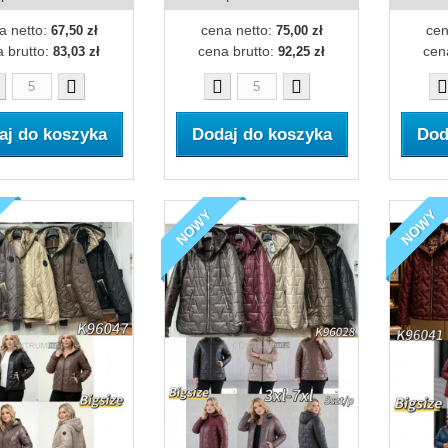
a netto:
cena netto:
cen
67,50 zł
75,00 zł
 brutto:
cena brutto:
cen
83,03 zł
92,25 zł
aj do koszyka
Dodaj do koszyka
Dod
NOWY
NOWY