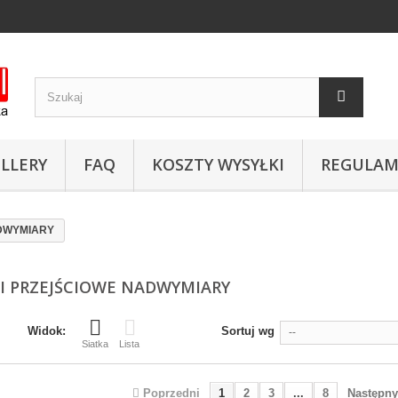
LLERY
FAQ
KOSZTY WYSYŁKI
REGULAM
DWYMIARY
I PRZEJŚCIOWE NADWYMIARY
Widok:
Sortuj wg
--
Siatka
Lista
Poprzedni
1
2
3
...
8
Następny