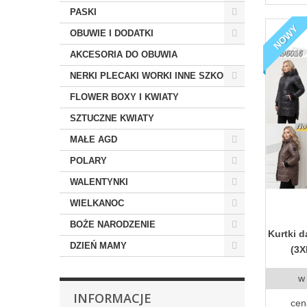
PASKI
NOWY
OBUWIE I DODATKI
AKCESORIA DO OBUWIA
NERKI PLECAKI WORKI INNE SZKOLNE
FLOWER BOXY I KWIATY
SZTUCZNE KWIATY
MAŁE AGD
POLARY
WALENTYNKI
WIELKANOC
BOŻE NARODZENIE
Kurtki 
DZIEŃ MAMY
(3X
w
INFORMACJE
cen