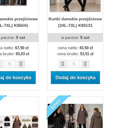
damskie przejściowe
Kurtki damskie przejściowe
XL-7XL) K96041
(3XL-7XL) K90131
 paczce:
5 szt
w paczce:
5 szt
a netto:
cena netto:
67,50 zł
43,50 zł
a brutto:
cena brutto:
83,03 zł
53,51 zł
aj do koszyka
Dodaj do koszyka
NOWY