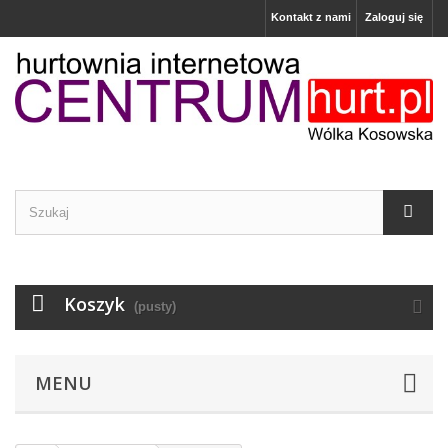
Kontakt z nami
Zaloguj się
Koszyk
(pusty)
MENU