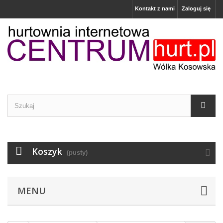
Kontakt z nami
Zaloguj się
Koszyk
(pusty)
MENU