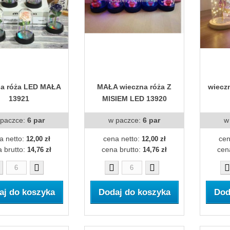
na róża LED MAŁA
MAŁA wieczna róża Z
wiecz
13921
MISIEM LED 13920
 paczce:
6 par
w paczce:
6 par
w
a netto:
cena netto:
cen
12,00 zł
12,00 zł
 brutto:
cena brutto:
cen
14,76 zł
14,76 zł
aj do koszyka
Dodaj do koszyka
Dod