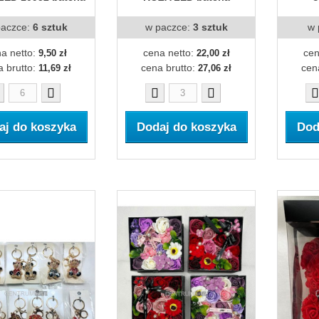
paczce:
6 sztuk
w paczce:
3 sztuk
w 
a netto:
cena netto:
cen
9,50 zł
22,00 zł
a brutto:
cena brutto:
cen
11,69 zł
27,06 zł
aj do koszyka
Dodaj do koszyka
Dod