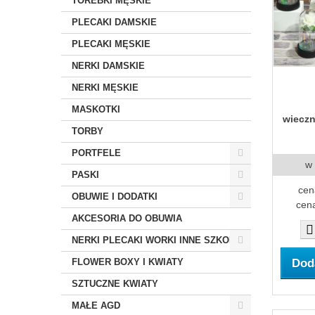
TOREBKI MĘSKIE
PLECAKI DAMSKIE
PLECAKI MĘSKIE
NERKI DAMSKIE
NERKI MĘSKIE
MASKOTKI
wiecz
TORBY
PORTFELE
w
PASKI
cen
OBUWIE I DODATKI
cena
AKCESORIA DO OBUWIA
NERKI PLECAKI WORKI INNE SZKOLNE
Dod
FLOWER BOXY I KWIATY
SZTUCZNE KWIATY
MAŁE AGD