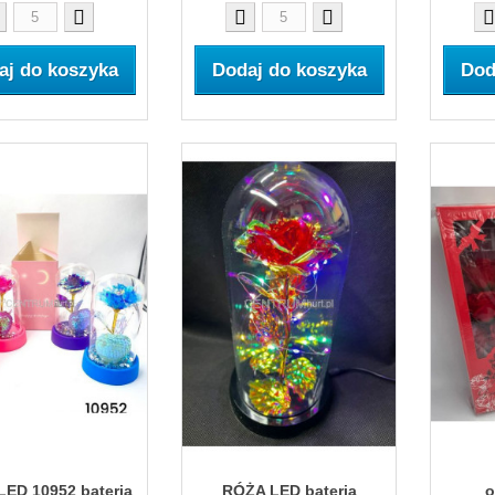
aj do koszyka
Dodaj do koszyka
Dod
ED 10952 bateria
RÓŻA LED bateria
o