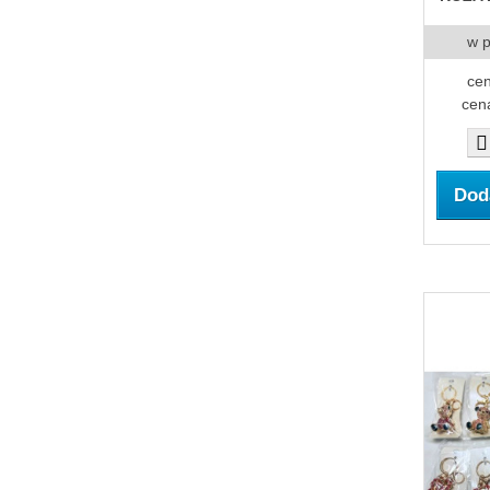
w 
cen
cen
Dod