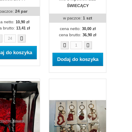
ŚWIECĄCY
paczce:
24 par
w paczce:
1 szt
a netto:
10,90 zł
a brutto:
13,41 zł
cena netto:
30,00 zł
cena brutto:
36,90 zł
aj do koszyka
Dodaj do koszyka