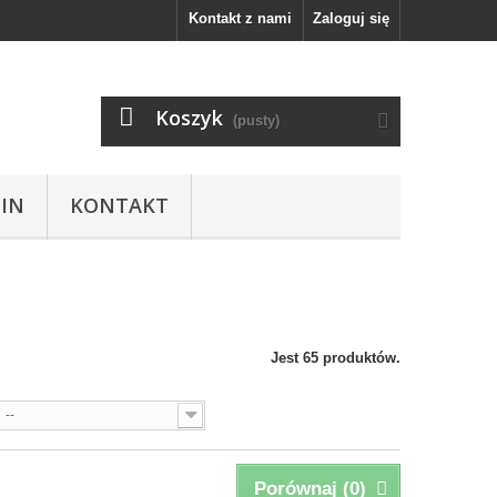
Kontakt z nami
Zaloguj się
Koszyk
(pusty)
IN
KONTAKT
Jest 65 produktów.
--
Porównaj (
0
)