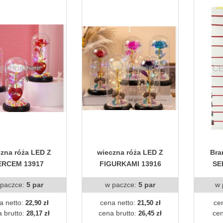
zna róża LED Z
wieczna róża LED Z
Bra
ERCEM 13917
FIGURKAMI 13916
SE
 paczce:
5 par
w paczce:
5 par
w 
a netto:
cena netto:
ce
22,90 zł
21,50 zł
 brutto:
cena brutto:
cen
28,17 zł
26,45 zł