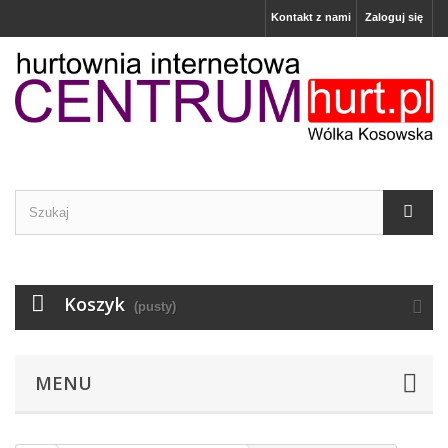
Kontakt z nami
Zaloguj się
Koszyk
(pusty)
MENU