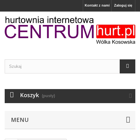
Kontakt z nami
Zaloguj się
Koszyk
(pusty)
MENU