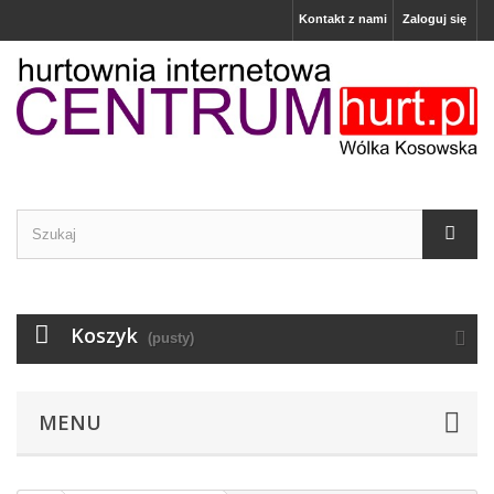
Kontakt z nami
Zaloguj się
Koszyk
(pusty)
MENU