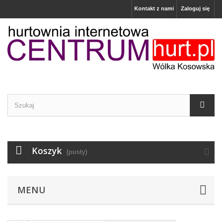
Kontakt z nami
Zaloguj się
Koszyk
(pusty)
MENU