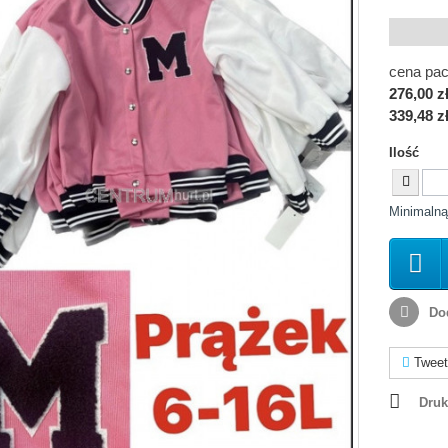
cena pac
276,00 z
339,48 z
Ilość
Minimalną
Dod
Tweet
Druk