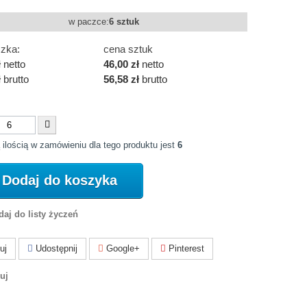
w paczce:
6 sztuk
zka:
cena sztuk
ł
netto
46,00 zł
netto
ł
brutto
56,58 zł
brutto
 ilością w zamówieniu dla tego produktu jest
6
Dodaj do koszyka
aj do listy życzeń
uj
Udostępnij
Google+
Pinterest
uj