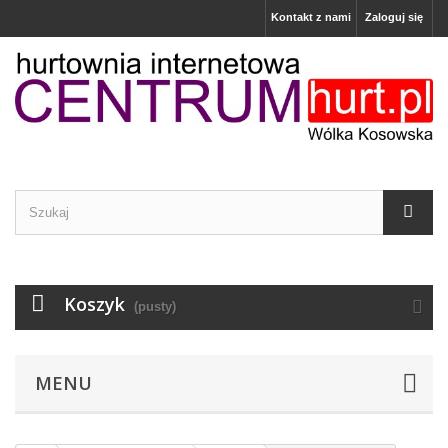
Kontakt z nami
Zaloguj się
Koszyk
(pusty)
MENU