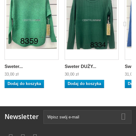
Sweter...
Sweter DUŻY...
Swete
33,00 zł
30,00 zł
31,00 
Dodaj do koszyka
Dodaj do koszyka
Dod
Newsletter