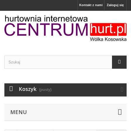
Kontakt z nami
Zaloguj się
Koszyk
(pusty)
MENU