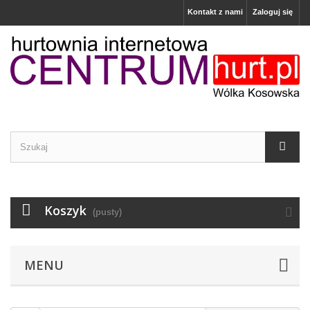
Kontakt z nami
Zaloguj się
Koszyk
(pusty)
MENU