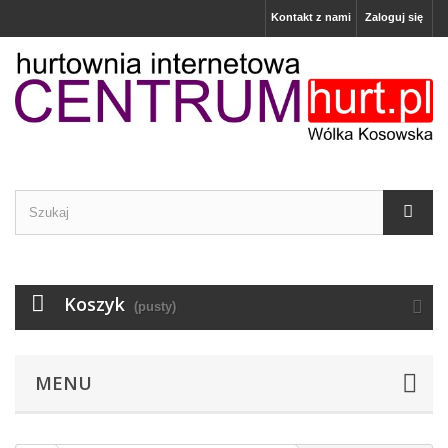
Kontakt z nami
Zaloguj się
Koszyk
(pusty)
MENU