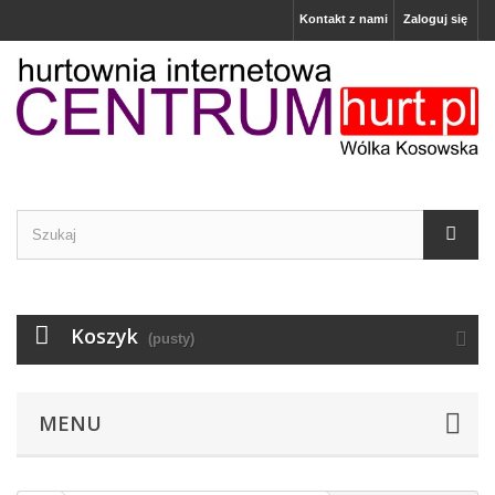
Kontakt z nami
Zaloguj się
Koszyk
(pusty)
MENU