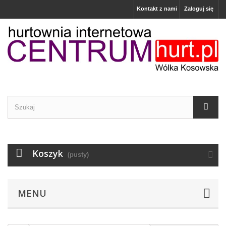
Kontakt z nami
Zaloguj się
Koszyk
(pusty)
MENU