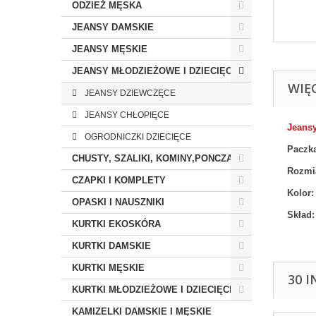
ODZIEŻ MĘSKA
JEANSY DAMSKIE
JEANSY MĘSKIE
JEANSY MŁODZIEŻOWE I DZIECIĘCE
WIĘ
JEANSY DZIEWCZĘCE
JEANSY CHŁOPIĘCE
Jeans
OGRODNICZKI DZIECIĘCE
Paczka
CHUSTY, SZALIKI, KOMINY,PONCZA
Rozmi
CZAPKI I KOMPLETY
Kolor
OPASKI I NAUSZNIKI
Skład:
KURTKI EKOSKÓRA
KURTKI DAMSKIE
KURTKI MĘSKIE
30 
KURTKI MŁODZIEŻOWE I DZIECIĘCE
KAMIZELKI DAMSKIE I MĘSKIE