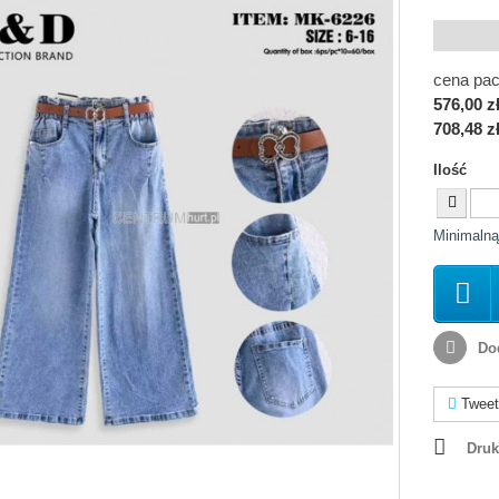
cena pac
576,00 z
708,48 z
Ilość
Minimalną
Dod
Tweet
Druk