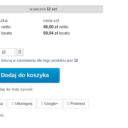
w paczce:
12 szt
zka:
cena szt
ł
netto
48,00 zł
netto
ł
brutto
59,04 zł
brutto
 ilością w zamówieniu dla tego produktu jest
12
Dodaj do koszyka
aj do listy życzeń
uj
Udostępnij
Google+
Pinterest
uj