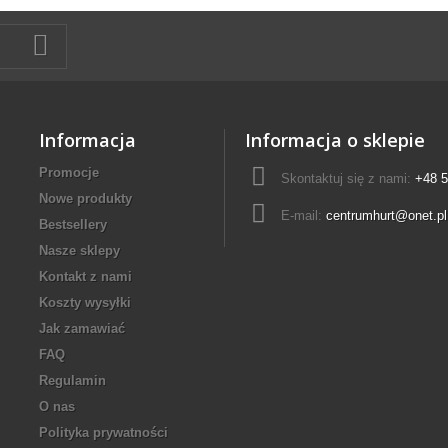
Informacja
Informacja o sklepie
Promocje
Skontaktuj się z nami:
+48 5
Nowe produkty
E-mail:
centrumhurt@onet.pl
Bestsellery
Nasze sklepy
Kontakt z nami
Koszty wysyłki
Jak zamawiać
FAQ
Regulamin
O nas
Polityka prywatności