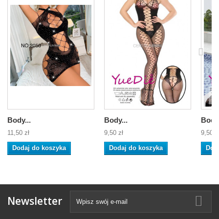
Body...
Body...
Body.
11,50 zł
9,50 zł
9,50 z
Dodaj do koszyka
Dodaj do koszyka
Dod
Newsletter