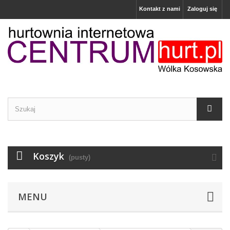
Kontakt z nami
Zaloguj się
Koszyk
(pusty)
MENU